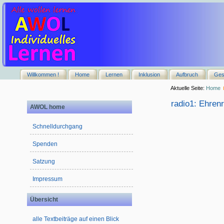
Willkommen !
Home
Lernen
Inklusion
Aufbruch
Ges
Aktuelle Seite:
Home
radio1: Ehren
AWOL home
Schnelldurchgang
Spenden
Satzung
Impressum
Übersicht
alle Textbeiträge auf einen Blick