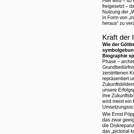
Hier wird – so
freigesetzt – d
Nutzung der „W
in Form von „i
heraus“ zu ver
Kraft der 
Wie der Götti
symbolgebunde
Biographie sp
Phase – arche
Grundbedürfni
zerstrittenen 
repräsentiert 
Zukunftsbilder
unsere Erfolgs
ihre Zukunftsb
wird meist ein
Umsetzungssch
Wie Ernst Pöpp
das zwar geeig
die Diskrepan
das „pictorial