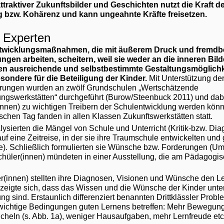
traktiver Zukunftsbilder und Geschichten nutzt die Kraft de
g bzw. Kohärenz und kann ungeahnte Kräfte freisetzen.
s Experten
ntwicklungsmaßnahmen, die mit äußerem Druck und fremd
ungen arbeiten, scheitern, weil sie weder an die inneren Bi
gten ausreichende und selbstbestimmte Gestaltungsmöglich
esondere für die Beteiligung der Kinder.
Mit Unterstützung der
rungen wurden an zwölf Grundschulen „Wertschätzende
ngswerkstätten“ durchgeführt (Burow/Steenbuck 2011) und dabe
nnen) zu wichtigen Treibern der Schulentwicklung werden kön
hen Tag fanden in allen Klassen Zukunftswerkstätten statt.
lysierten die Mängel von Schule und Unterricht (Kritik-bzw. Di
uf eine Zeitreise, in der sie ihre Traumschule entwickelten und 
). Schließlich formulierten sie Wünsche bzw. Forderungen (U
chüler(innen) mündeten in einer Ausstellung, die am Pädagogis
er(innen) stellten ihre Diagnosen, Visionen und Wünsche den Leh
 zeigte sich, dass das Wissen und die Wünsche der Kinder unter
ng sind. Erstaunlich differenziert benannten Drittklässler Probl
wichtige Bedingungen guten Lernens betreffen: Mehr Bewegung,
icheln (s. Abb. 1a), weniger Hausaufgaben, mehr Lernfreude etc.