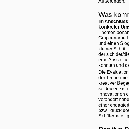
Äußerungen.
Was komm
Im Anschluss 
konkreter Ums
Themen benannt
Gruppenarbeit 
und einen Sloga
kleiner Schrit
der sich der/di
eine Ausstellu
konnten und de
Die Evaluation 
der Teilnehmer
kreativer Beg
so deuten sich
Innovationen ei
verändert habe
einer engagier
bzw. -druck be
Schülerbeteili