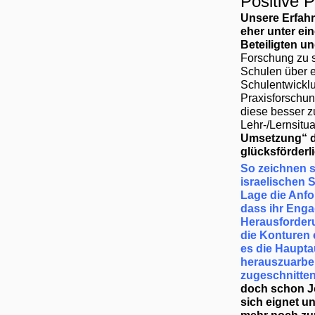
Positive 
Unsere Erfahr
eher unter ei
Beteiligten u
Forschung zu s
Schulen über e
Schulentwicklu
Praxisforschun
diese besser 
Lehr-/Lernsit
Umsetzung“ d
glücksförderli
So zeichnen s
israelischen 
Lage die Anfo
dass ihr Engag
Herausforderu
die Konturen 
es die Haupta
herauszuarbei
zugeschnitten
doch schon J
sich eignet un