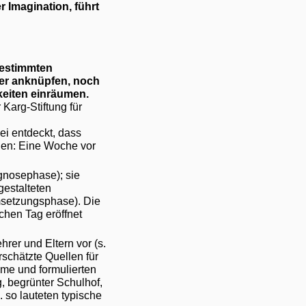
r Imagination, führt
bestimmten
lder anknüpfen, noch
keiten einräumen.
 Karg-Stiftung für
i entdeckt, dass
nen: Eine Woche vor
agnosephase); sie
gestalteten
msetzungsphase). Die
chen Tag eröffnet
rer und Eltern vor (s.
schätzte Quellen für
eme und formulierten
 begrünter Schulhof,
 so lauteten typische