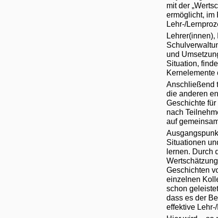
mit der „Werts
ermöglicht, im
Lehr-/Lernproz
Lehrer(innen),
Schulverwaltun
und Umsetzungs
Situation, find
Kernelemente d
Anschließend t
die anderen en
Geschichte für
nach Teilnehme
auf gemeinsame
Ausgangspunkt 
Situationen un
lernen. Durch 
Wertschätzung,
Geschichten vo
einzelnen Kolle
schon geleiste
dass es der Be
effektive Lehr-