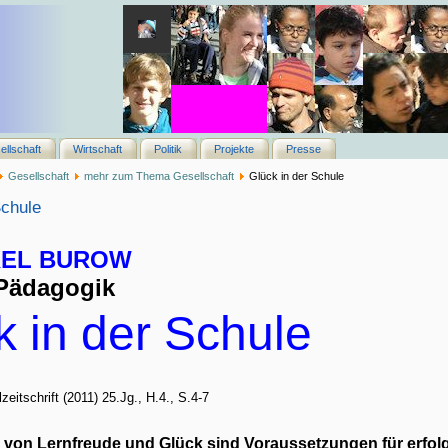
ellschaft
Wirtschaft
Politik
Projekte
Presse
Gesellschaft
mehr zum Thema Gesellschaft
Glück in der Schule
Schule
XEL BUROW
 Pädagogik
k in der Schule
zeitschrift (2011) 25.Jg., H.4., S.4-7
 von Lernfreude und Glück sind Voraussetzungen für erfol