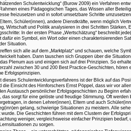
chätzenden Schulentwicklung“ (Burow 2009) ein Verfahren entwi
 Rahmen eines Pädagogischen Tages, das Wissen aller Beteili
esse freizusetzen und in sofort umsetzbare Schritte umzusetzen
 Eltern, Schüler(innen), andere Dienstkräfte, wenn möglich Vertr
g, Wirtschaft und Politik analysieren in drei Schritten Stärken
schritte: In der ersten Phase „Wertschätzung“ beschreibt jede
et dafür ein Symbol, ein Wort oder einen charakterisierenden Sat
er Situation.
reffen sich alle auf dem „Marktplatz“ und schauen, welche Sy
twickelt haben. Dann tauschen sich Gruppen über die Situatio
 das Plenum aus und einigen sich auf drei Prinzipien. So erhalte
rzahl zwischen 30 und 200 Best Practice-Geschichten, hören e
 Erfolgsprinzipien.
dieses Schulentwicklungsverfahrens ist der Blick auf das Posit
d die Einsicht des Hirnforschers Ernst Pöppel, dass wir vor all
den Austausch persönlicher Erfolgsgeschichten zu Beginn erfah
 das sorgt für eine gelöste und freudige Stimmung. Oft werden
rgetragen, in denen Lehrer(innen), Eltern und auch Schüler(inn
g(inn)en gelang, schwierige Situationen zu meistern. Alle sehen
t wurde. Die Geschichten führen mit dem Clustern der Erfolgspri
achtung weniger, vergleichsweise einfacher Prinzipien bedarf, 
/Lernsituationen zu sorgen.