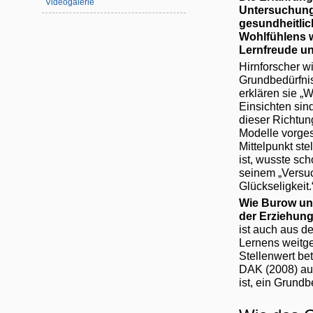
Videogalerie
Untersuchunge
gesundheitlic
Wohlfühlens 
Lernfreude un
Hirnforscher w
Grundbedürfni
erklären sie „W
Einsichten sin
dieser Richtung
Modelle vorges
Mittelpunkt st
ist, wusste sc
seinem „Versuc
Glückseligkeit.
Wie Burow und
der Erziehun
ist auch aus d
Lernens weitge
Stellenwert be
DAK (2008) auc
ist, ein Grundb