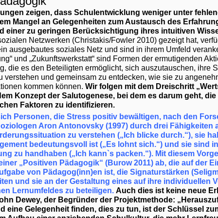
Pädagogik
ungen zeigen, dass Schulentwicklung weniger unter fehlend
nem Mangel an Gelegenheiten zum Austausch des Erfahrung
nd einer zu geringen Berücksichtigung ihres intuitiven Wiss
ozialen Netzwerken (Christakis/Fowler 2010) gezeigt hat, verfü
in ausgebautes soziales Netz und sind in ihrem Umfeld verank
ng“ und „Zukunftswerkstatt“ sind Formen der ermutigenden Akt
g, die es den Beteiligten ermöglicht, sich auszutauschen, ihre S
zu verstehen und gemeinsam zu entdecken, wie sie zu angenehm
uationen kommen können.
Wir folgen mit dem Dreischritt „Wer
em Konzept der Salutogenese, bei dem es darum geht, die
chen Faktoren zu identifizieren.
ich Personen, die Stress positiv bewältigen, nach den Fo
Soziologen Aron Antonovsky (1997) durch drei Fähigkeiten a
rderungssituation zu verstehen („Ich blicke durch.“), sie 
ement bedeutungsvoll ist („Es lohnt sich.“) und sie sind in
ng zu handhaben („Ich kann`s packen.“). Mit diesem Vorg
einer „Positiven Pädagogik“ (Burow 2011) ab, die auf der Ei
ufgabe von Pädagog(inn)en ist, die Signaturstärken (Selig
ten und sie an der Gestaltung eines auf ihre individuellen
en Lernumfeldes zu beteiligen.
Auch dies ist keine neue E
ohn Dewey, der Begründer der Projektmethode: „Herauszu
d eine Gelegenheit finden, dies zu tun, ist der Schlüssel z