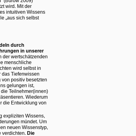
n“ (Burow 2009)
zt wird. Mit der
es intuitiven Wissens
le „aus sich selbst
ndeln durch
ahrungen in unserer
in der wertschätzenden
ie menschliche
ten wird selbst in
r das Tiefenwissen
 von positiv besetzten
ns gelungen ist,
 die Teilnehmer(innen)
präsentieren. Wiederum
ür die Entwicklung von
g expliziten Wissens,
sänderungen mündet. Um
nen neuen Wissenstyp,
e verdichten.
Die