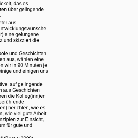
ckelt, das es
gten über gelingende
.
eter aus
, Entwicklungswünsche
(r) eine gelungene
z und skizziert die
mbole und Geschichten
nen aus, wählen eine
n wir in 90 Minuten je
inige und einigen uns
ive, auf gelingende
em aus Geschichten
ren die Kolleg(inn)en
 berührende
en) berichten, wie es
, wie viel gute Arbeit
nzipien zur Einsicht,
um für gute und