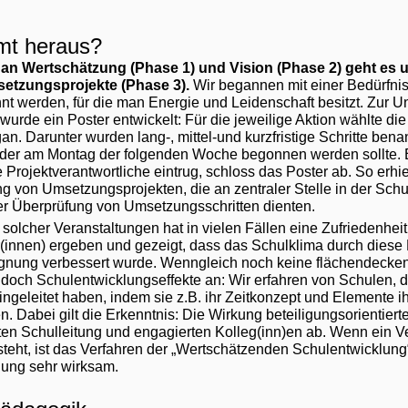
t heraus?
an Wertschätzung (Phase 1) und Vision (Phase 2) geht es 
etzungsprojekte (Phase 3).
Wir begannen mit einer Bedürfnis
 werden, für die man Energie und Leidenschaft besitzt. Zur Un
wurde ein Poster entwickelt: Für die jeweilige Aktion wählte d
n. Darunter wurden lang-, mittel-und kurzfristige Schritte benan
t, der am Montag der folgenden Woche begonnen werden sollte. E
e Projektverantwortliche eintrug, schloss das Poster ab. So erhiel
ng von Umsetzungsprojekten, die an zentraler Stelle in der Sch
r Überprüfung von Umsetzungsschritten dienten.
solcher Veranstaltungen hat in vielen Fällen eine Zufriedenheit
(innen) ergeben und gezeigt, dass das Schulklima durch diese 
egnung verbessert wurde. Wenngleich noch keine flächendecken
 doch Schulentwicklungseffekte an: Wir erfahren von Schulen, 
ngeleitet haben, indem sie z.B. ihr Zeitkonzept und Elemente ih
n. Dabei gilt die Erkenntnis: Die Wirkung beteiligungsorientiert
ten Schulleitung und engagierten Kolleg(inn)en ab. Wenn ein
steht, ist das Verfahren der „Wertschätzenden Schulentwicklung
gung sehr wirksam.