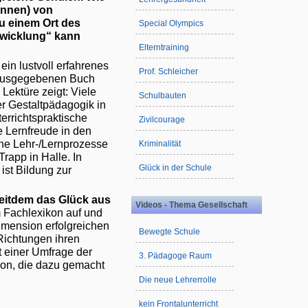
innen) von
u einem Ort des
Special Olympics
twicklung“ kann
Elterntraining
ein lustvoll erfahrenes
Prof. Schleicher
erausgegebenen Buch
 Lektüre zeigt: Viele
Schulbauten
r Gestaltpädagogik in
terrichtspraktische
Zivilcourage
e Lernfreude in den
iche Lehr-/Lernprozesse
Kriminalität
rapp in Halle. In
Glück in der Schule
ist Bildung zur
seitdem das Glück aus
Videos - Thema Gesellschaft
m Fachlexikon auf und
imension erfolgreichen
Bewegte Schule
Richtungen ihren
t einer Umfrage der
3. Pädagoge Raum
tion, die dazu gemacht
Die neue Lehrerrolle
kein Frontalunterricht