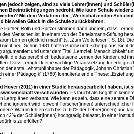
n jedoch zeigen, sind zu viele Lehrer(innen) und Schüler(
hen Beeinträchtigungen bedroht. Wie kann Schule wieder z
werden? Mit dem Verfahren der „Wertschätzenden Schulen
d bisweilen Glück in die Schule zurückkehren.
ie Hüther, Roth und Spitzer stimmen darin überein, dass Lernen 
s des Menschen ist. In einem von der Bertelsmann-Stiftung h
arum Lernen glücklich macht“ (s. „Zum Weiterlesen“, S. 18). Die
d nicht neu. Schon 1981 hatten Burow und Scherpp aus Sicht de
 argumentiert und unter dem Titel „Lernziel: Menschlichkeit“ un
tellt, die das persönlich bedeutsame Lernen der Kinder und ihr
ellten. Dass Lernglück eine wichtige Voraussetzung für erfolgre
hon der erste Lehrstuhlinhaber der Pädagogik, Johann Christian T
h einer Pädagogik“ (1780) formulierte er die These: „Erziehung 
“
 Hoyer (2011) in einer Studie herausgearbeitet haben, ist 
gswissenschaft verschwunden.
Es taucht als Begriff in keine
en Lehrplänen verbannt. Wie kann es sein, dass eine zentrale D
hend ignoriert wird, obwohl Forscher(innen) unterschiedlicher 
tonen? Warum fühlen sich bis zu 60% der Lehrer(innen) und lau
h 42% der Schüler(innen) hochgradig belastet, in einer Institu
edürfnis zu erfüllen?