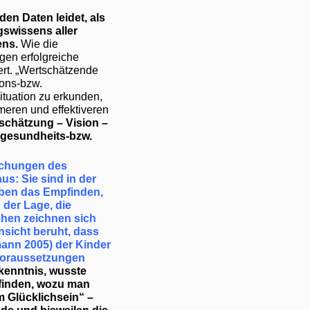
en Daten leidet, als
swissens aller
ens.
Wie die
gen erfolgreiche
ert. „Wertschätzende
ions-bzw.
ituation zu erkunden,
eren und effektiveren
tschätzung – Vision –
 gesundheits-bzw.
rschungen des
us: Sie sind in der
haben das Empfinden,
 der Lage, die
ehen zeichnen sich
nsicht beruht, dass
mann 2005) der Kinder
 Voraussetzungen
rkenntnis, wusste
finden, wozu man
um Glücklichsein“ –