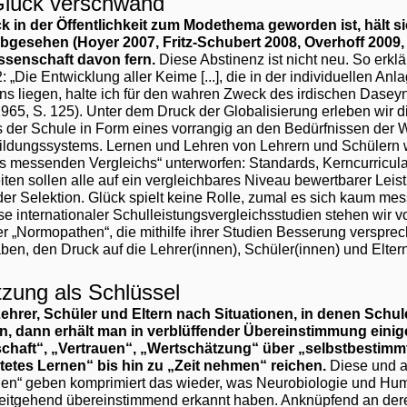
Glück verschwand
 in der Öffentlichkeit zum Modethema geworden ist, hält s
esehen (Hoyer 2007, Fritz-Schubert 2008, Overhoff 2009, 
ssenschaft davon fern.
Diese Abstinenz ist nicht neu. So erklä
„Die Entwicklung aller Keime [...], die in der individuellen Anl
 liegen, halte ich für den wahren Zweck des irdischen Daseyn
 1965, S. 125). Unter dem Druck der Globalisierung erleben wir 
 der Schule in Form eines vorrangig an den Bedürfnissen der Wi
ldungssystems. Lernen und Lehren von Lehrern und Schülern 
s messenden Vergleichs“ unterworfen: Standards, Kerncurricul
iten sollen alle auf ein vergleichbares Niveau bewertbarer Le
 der Selektion. Glück spielt keine Rolle, zumal es sich kaum me
e internationaler Schulleistungsvergleichsstudien stehen wir vo
r „Normopathen“, die mithilfe ihrer Studien Besserung versprech
ben, den Druck auf die Lehrer(innen), Schüler(innen) und Elter
zung als Schlüssel
ehrer, Schüler und Eltern nach Situationen, in denen Schule
, dann erhält man in verblüffender Übereinstimmung einige
haft“, „Vertrauen“, „Wertschätzung“ über „selbstbestimm
itetes Lernen“ bis hin zu „Zeit nehmen“ reichen.
Diese und 
pien“ geben komprimiert das wieder, was Neurobiologie und Hu
eitgehend übereinstimmend erkannt haben. Anknüpfend an der