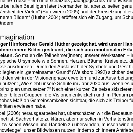
 meine These – ein unterschätztes „pädagogisches Tiefenwisse
as bei allen Beteiligten latent vorhanden ist, aber zu selten genut
eisheit der Vielen“ (Surowiecki 2005) und der Freisetzung dies
nneren Bildern“ (Hüther 2004) eröffnet sich ein Zugang, um Schu
ändern.
Imagination
nger Hirnforscher Gerald Hüther gezeigt hat, wird unser Ha
ne innere Bilder gesteuert, die sich aus emotionalen Erf
eisen.
So malen die Teilnehmer(innen) unserer Werkstätten – 
typische Ursymbole wie Sonnen, Herzen, Bäume, Kreise etc., d
sse ausdrücken. Durch den Austausch der Symbole und Geschich
Kollegien ein „gemeinsamer Grund“ (Weisbord 1992) sichtbar, de
und den wir in der Visionenphase erweitern und zur Ausarbeitung
n nutzen: „Wie sieht unsere Schule im Jahr 2020 aus, wenn es u
prinzipien umzusetzen?“ Nach einer kurzen Zeitreise skizzieren
ilder, bilden Gruppen, die Visionen entwickeln und im Plenum 
 hohes Maß an Gemeinsamkeiten sichtbar, die sich als Treiber f
ritten erwiesen habe.
el (2006) herausgearbeitet hat, überschätzen wir die Bedeutun
net ist, Sachverhalte zu klären, aber nur selten in Verhalten
z zwischen Wissen und Handeln zu überwinden, müssen wir ei
 knowledge“, unser Bildwissen nutzen, indem sich innere Antrieb