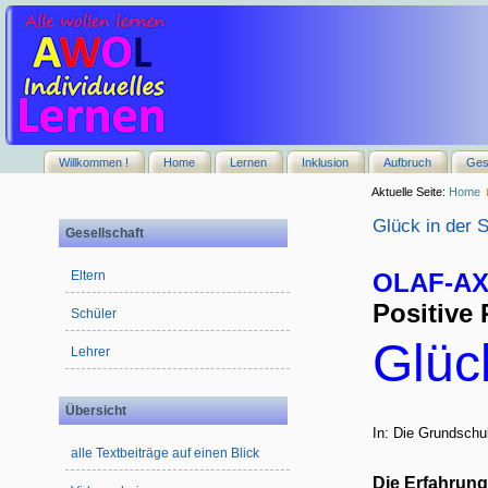
Willkommen !
Home
Lernen
Inklusion
Aufbruch
Ges
Aktuelle Seite:
Home
Glück in der 
Gesellschaft
OLAF-A
Eltern
Positive
Schüler
Glüc
Lehrer
Übersicht
In: Die Grundschul
alle Textbeiträge auf einen Blick
Die Erfahrung