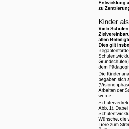
Entwicklung at
zu Zentrierun
Kinder al
Viele Schule
Zielvereinbar
allen Beteili
Dies gilt insb
Begabtenförde
Schulentwicklu
Grundschüler(i
dem Pädagogisc
Die Kinder ana
begaben sich a
(Visionenphase
Arbeiten der S
wurde.
Schülervertret
Abb. 1). Dabei
Schulentwicklu
Wünsche, die 
Tiere zum Stre