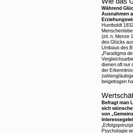
Wie das 
Während Glück
Ausnahmen abg
Erziehungswi
Humboldt 1832: 
Menschenlebens
(zit. n. Menze
des Glücks aus
Umbaus des Bi
„Paradigma de
Vergleichsarbe
dienen oft nur
der Erkenntniss
zahlengläubige
beigetragen ha
Wertschät
Befragt man L
sich wünschen
von „Gemeinsc
interessegele
„Erfolgsprinzi
Psychologie w