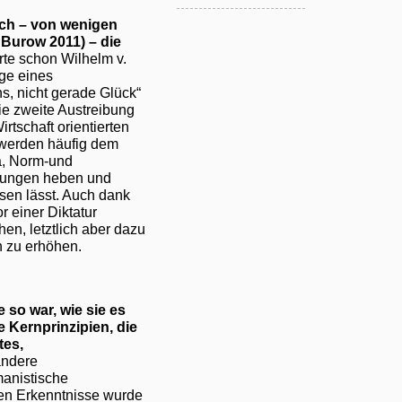
ich – von wenigen
Burow 2011) – die
rte schon Wilhelm v.
age eines
s, nicht gerade Glück“
die zweite Austreibung
rtschaft orientierten
werden häufig dem
a, Norm-und
istungen heben und
ssen lässt. Auch dank
r einer Diktatur
en, letztlich aber dazu
n zu erhöhen.
 so war, wie sie es
 Kernprinzipien, die
tes,
andere
manistische
en Erkenntnisse wurde