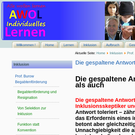
Willkommen !
Home
Lernen
Inklusion
Aufbruch
Ges
Aktuelle Seite:
Home
Inklusion
Prof.
Die gespaltene Antwor
Inklusion
Prof. Burow
Die gespaltene A
Begabtenförderung
als auch
Begabtenförderung und
Resignation
Die gespaltene Antwor
Inklusionsskeptiker un
Von Selektion zur
Antwort toleriert – zä
Inklusion
das Erfordernis eines 
betont aber gleichzeiti
Funktion statt
Unnachgiebigkeit die a
Konvention