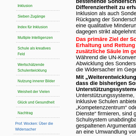
bestehende Sonderschu
Inklusion
Differenziertheit zu erh
Inklusion als auch Sonde
Sieben Zugänge
Rückgang der Sondersch
eine qualitative Minderu
Index für Inklusion
dagegen strikt abgelehnt
Multiple Intelligenzen
Das primäre Ziel der So
Erhaltung und Rettung
Schule als kreatives
zusätzliche Säule im g
Feld
Während die UN-Konvent
Abwicklung des Sondersc
Wertschätzende
die Widersacher im Gege
Schulentwicklung
Mit „Weiterentwicklung
Nutzung innerer Bilder
dass die bisherigen So
Unterstützungssysteme
Weisheit der Vielen
Unterstützungssysteme, 
inklusive Schulen anbiet
Glück und Gesundheit
„Kompetenzzentrum“ ode
Dienste“ firmieren, sind
Nachtrag
Schulsystem unabdingbar
Prof. Wocken: Über die
gespaltenen Argumentati
Widersacher
an eine Umwandlung vo