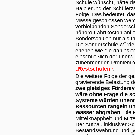
Schule wünscht, hätte d
Halbierung der Schülerz
Folge. Das bedeutet, da
Masse geschlossen werd
verbleibenden Sondersc
höhere Fahrtkosten anfi
Sonderschulen nur als In
Die Sonderschule würde
erleben wie die dahinsi
einschließlich der uner
zunehmenden Problemkon
„Restschulen“
.
Die weitere Folge der g
gravierende Belastung de
zweigleisiges Fördersy
wäre ohne Frage die s
Systeme würden unent
Ressourcen rangeln un
Wasser abgraben.
Die 
Mittelknappheit und Mitt
Der Aufbau inklusiver Sch
Bestandswahrung und „W