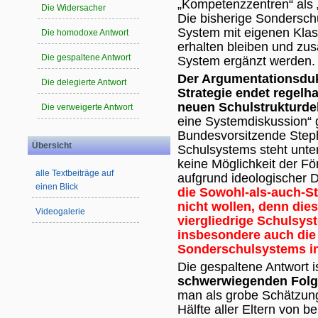
„Kompetenzzentren“ als 
Die Widersacher
Die bisherige Sonderschul
System mit eigenen Klas
Die homodoxe Antwort
erhalten bleiben und zus
Die gespaltene Antwort
System ergänzt werden.
Der Argumentationsduk
Die delegierte Antwort
Strategie endet regelha
neuen Schulstrukturde
Die verweigerte Antwort
eine Systemdiskussion“ 
Bundesvorsitzende Steph
Übersicht
Schulsystems steht unter
keine Möglichkeit der F
alle Textbeiträge auf
aufgrund ideologischer 
einen Blick
die Sowohl-als-auch-St
nicht wollen, denn dies
Videogalerie
viergliedrige Schulsys
insbesondere auch die 
Sonderschulsystems in 
Die gespaltene Antwort i
schwerwiegenden Fol
man als grobe Schätzung 
Hälfte aller Eltern von b